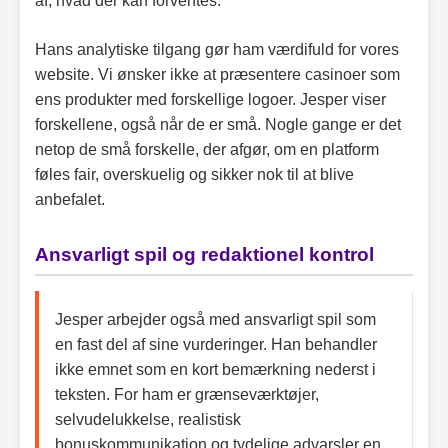
af, hvad der kan forventes.
Hans analytiske tilgang gør ham værdifuld for vores
website. Vi ønsker ikke at præsentere casinoer som
ens produkter med forskellige logoer. Jesper viser
forskellene, også når de er små. Nogle gange er det
netop de små forskelle, der afgør, om en platform
føles fair, overskuelig og sikker nok til at blive
anbefalet.
Ansvarligt spil og redaktionel kontrol
Jesper arbejder også med ansvarligt spil som
en fast del af sine vurderinger. Han behandler
ikke emnet som en kort bemærkning nederst i
teksten. For ham er grænseværktøjer,
selvudelukkelse, realistisk
bonuskommunikation og tydelige advarsler en