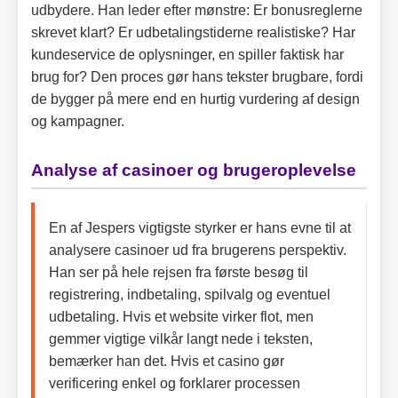
udbydere. Han leder efter mønstre: Er bonusreglerne
skrevet klart? Er udbetalingstiderne realistiske? Har
kundeservice de oplysninger, en spiller faktisk har
brug for? Den proces gør hans tekster brugbare, fordi
de bygger på mere end en hurtig vurdering af design
og kampagner.
Analyse af casinoer og brugeroplevelse
En af Jespers vigtigste styrker er hans evne til at
analysere casinoer ud fra brugerens perspektiv.
Han ser på hele rejsen fra første besøg til
registrering, indbetaling, spilvalg og eventuel
udbetaling. Hvis et website virker flot, men
gemmer vigtige vilkår langt nede i teksten,
bemærker han det. Hvis et casino gør
verificering enkel og forklarer processen