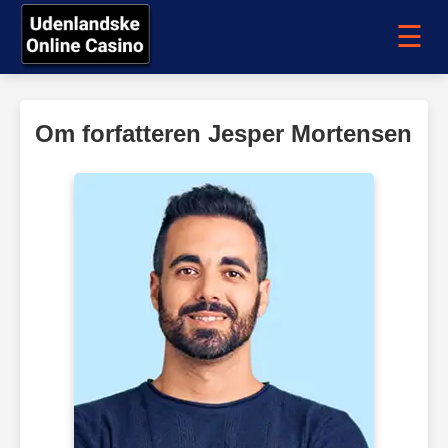
☰
Om forfatteren Jesper Mortensen