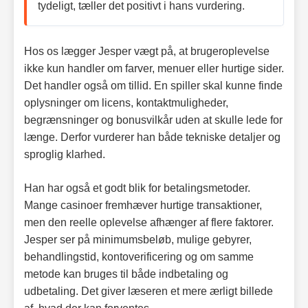
tydeligt, tæller det positivt i hans vurdering.
Hos os lægger Jesper vægt på, at brugeroplevelse
ikke kun handler om farver, menuer eller hurtige sider.
Det handler også om tillid. En spiller skal kunne finde
oplysninger om licens, kontaktmuligheder,
begrænsninger og bonusvilkår uden at skulle lede for
længe. Derfor vurderer han både tekniske detaljer og
sproglig klarhed.
Han har også et godt blik for betalingsmetoder.
Mange casinoer fremhæver hurtige transaktioner,
men den reelle oplevelse afhænger af flere faktorer.
Jesper ser på minimumsbeløb, mulige gebyrer,
behandlingstid, kontoverificering og om samme
metode kan bruges til både indbetaling og
udbetaling. Det giver læseren et mere ærligt billede